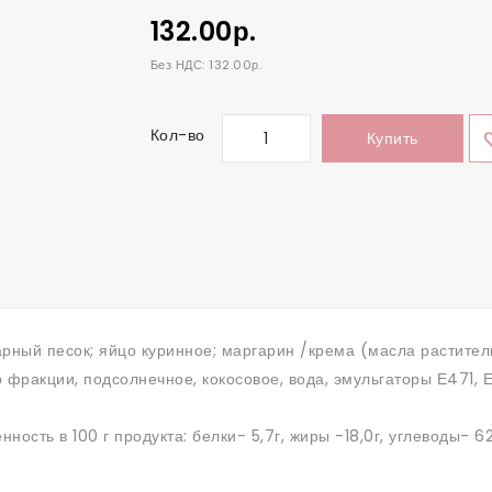
132.00р.
Без НДС: 132.00р.
Кол-во
Купить
харный песок; яйцо куринное; маргарин /крема (масла растит
фракции, подсолнечное, кокосовое, вода, эмульгаторы Е471, Е
енность в 100 г продукта: белки- 5,7г, жиры -18,0г, углеводы- 