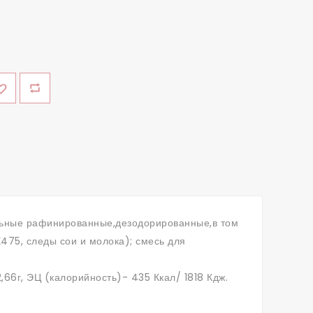
ельные рафинированные,дезодорированные,в том
475, следы сои и молока); смесь для
62,66г, ЭЦ (калорийность)- 435 Ккал/ 1818 Кдж.