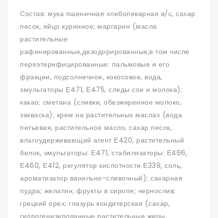
Состав: мука пшеничная хлебопекарная в/с, сахар
песок, яйцо куринное; маргарин (масла
растительные
рафинированные,дезодорированные,в том числе
переэтерифицированные: пальмовые и его
фракции, подсолнечное, кокосовое, вода,
эмульгаторы Е471, Е475, следы сои и молока);
какао; сметана (сливки, обезжиренное молоко,
закваска); крем на растительных маслах (вода
питьевая, растительное масло, сахар песок,
влагоудерживающий агент Е420, растительный
белок, эмульгаторы: Е471, стабилизаторы: Е466,
Е460, Е412, регулятор кислотности Е339, соль,
ароматизатор ванильно-сливочный); сахарная
пудра; желатин; фрукты в сиропе; чернослив;
грецкий орех; глазурь кондитерская (сахар,
гидрогенизированные растительные жиры,