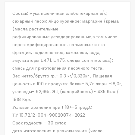
Состав: мука пшеничная хлебопекарная в/с;
сахарный песок; яйцо куринное; маргарин /крема
(масла растительные
рафинированные,дезодорированные,в том числе
переэтерифицированные: пальмовые и его
фракции, подсолнечное, кокосовое, вода,
эмульгаторы Е471, Е475, следы сои и молока);
смесь для приготовления песочного теста..
Вес нетто/брутто гр.- 0,3 кг/0,320кг , Пищевая
ценность в 100 г продукта: белки- 5,7г, жиры -18,0г,
углеводы- 62,66г, ЭЦ (калорийность)- 435 Ккал/
1818 Кдж.
Условия хранения при t 18+-5 град.С
ТУ 10.72.12-004-90020874-2022
Срок годности - 30 суток
дата изготовления и упаковывания (число,