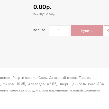
0.00р.
Без НДС: 0.00р.
Кол-во
Купить
инное; Разрыхлитель; Соль; Сахарный песок; Творог;
.4, Жиров -19.35, Углеводов-42.85, Энерг. ценность, ккал-384
жение качества продукта при нарушении условий хранения