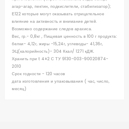
агар-агар, пектин, подкислители, стабилизатор);
Е122 которые могут оказывать отрицательное
влияние на активность и внимание детей.
Возможно содержание следов арахиса.
Вес, гр.- 0,8кг , Пищевая ценность в 100 г продукта:
белки- 4,12г, жиры -15,24г, углеводы- 41,36г,
ЭЦ(калорийность)- 304 Ккал/ 1271 кДЖ.
Хранить при t 4±2 С ТУ 9130-003-90020874-
2010
Срок годности - 120 часов
дата изготовления и упаковывания ( час, число,
месяц)