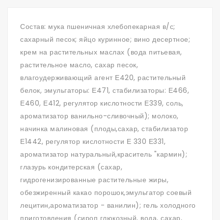
Состав: мука пшеничная хлебопекарная в/с;
сахарный песок; яйцо куринное; вино десертное;
крем на растительных маслах (вода питьевая,
растительное масло, сахар песок,
влагоудерживающий агент Е420, растительный
белок, эмульгаторы: Е471, стабилизаторы: Е466,
Е460, Е412, регулятор кислотности Е339, соль,
ароматизатор ванильно-сливочный); молоко,
начинка малиновая (плоды,сахар, стабилизатор
Е1442, регулятор кислотности Е 330 Е331,
ароматизатор натуральный,краситель "кармин);
глазурь кондитерская (сахар,
гидрогенизированные растительные жиры,
обезжиренный какао порошок,эмульгатор соевый
лецитин,ароматизатор - ванилин); гель холодного
приготовления (сироп глюкозный, вода, сахар,